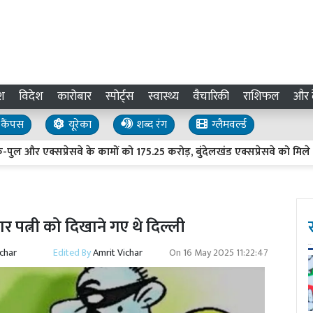
श
विदेश
कारोबार
स्पोर्ट्स
स्वास्थ्य
वैचारिकी
राशिफल
और द
कैंपस
यूरेका
शब्द रंग
ग्लैमवर्ल्ड
एक्सप्रेसवे के कामों को 175.25 करोड़, बुंदेलखंड एक्सप्रेसवे को मिले 75 करो
मार पत्नी को दिखाने गए थे दिल्ली
ichar
Edited By
Amrit Vichar
On
16 May 2025 11:22:47