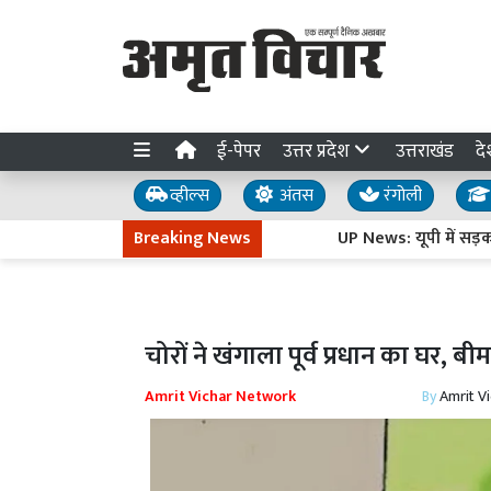
ई-पेपर
उत्तर प्रदेश
उत्तराखंड
दे
व्हील्स
अंतस
रंगोली
Breaking News
UP News: यूपी में सड़क-पुल और 
चोरों ने खंगाला पूर्व प्रधान का घर, बी
Amrit Vichar Network
By
Amrit V