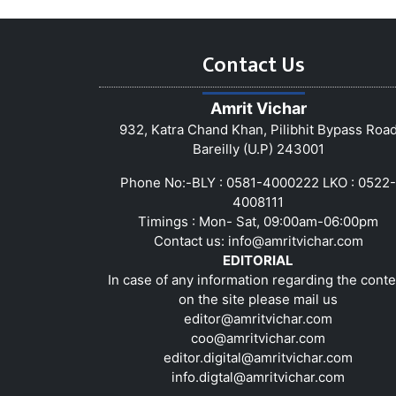
Contact Us
Amrit Vichar
932, Katra Chand Khan, Pilibhit Bypass Roa
Bareilly (U.P) 243001
Phone No:-BLY : 0581-4000222 LKO : 0522-
4008111
Timings : Mon- Sat, 09:00am-06:00pm
Contact us:
info@amritvichar.com
EDITORIAL
In case of any information regarding the conte
on the site please mail us
editor@amritvichar.com
coo@amritvichar.com
editor.digital@amritvichar.com
info.digtal@amritvichar.com