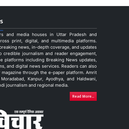
s
ers and media houses in Uttar Pradesh and
ss print, digital, and multimedia platforms.
t breaking news, in-depth coverage, and updates
to credible journalism and reader engagement,
le platforms including Breaking News updates,
ms, and digital news services. Readers can also
 magazine through the e-paper platform. Amrit
w, Moradabad, Kanpur, Ayodhya, and Haldwani,
ndi journalism and regional media.
Read More...