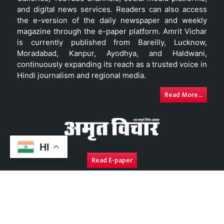
and digital news services. Readers can also access
the e-version of the daily newspaper and weekly
magazine through the e-paper platform. Amrit Vichar
is currently published from Bareilly, Lucknow,
Moradabad, Kanpur, Ayodhya, and Haldwani,
continuously expanding its reach as a trusted voice in
Hindi journalism and regional media.
Read More...
HI
Read E-paper
About Us
Contact Us
Complaint Redressal
Disc
Copyright © 2026. All Rights Reserved By
Amrit Vichar.