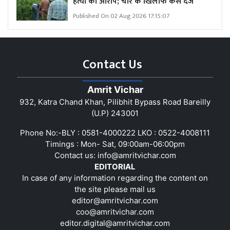
हत्या का आरोप; चार के खिलाफ केस दर्ज
Published On 02 Aug 2026 17:15:07
Contact Us
Amrit Vichar
932, Katra Chand Khan, Pilibhit Bypass Road Bareilly
(U.P) 243001
Phone No:-BLY : 0581-4000222 LKO : 0522-4008111
Timings : Mon- Sat, 09:00am-06:00pm
Contact us:
info@amritvichar.com
EDITORIAL
In case of any information regarding the content on
the site please mail us
editor@amritvichar.com
coo@amritvichar.com
editor.digital@amritvichar.com