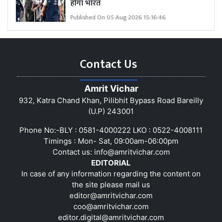
होगा भारत
Published On 05 Aug 2026 15:16:46
Contact Us
Amrit Vichar
932, Katra Chand Khan, Pilibhit Bypass Road Bareilly
(U.P) 243001
Phone No:-BLY : 0581-4000222 LKO : 0522-4008111
Timings : Mon- Sat, 09:00am-06:00pm
Contact us:
info@amritvichar.com
EDITORIAL
In case of any information regarding the content on
the site please mail us
editor@amritvichar.com
coo@amritvichar.com
editor.digital@amritvichar.com