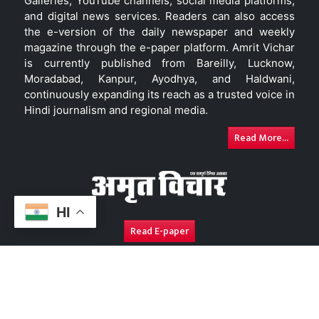
Galleries, YouTube channels, social media platforms,
and digital news services. Readers can also access
the e-version of the daily newspaper and weekly
magazine through the e-paper platform. Amrit Vichar
is currently published from Bareilly, Lucknow,
Moradabad, Kanpur, Ayodhya, and Haldwani,
continuously expanding its reach as a trusted voice in
Hindi journalism and regional media.
Read More...
HI
Read E-paper
About Us
Contact Us
Complaint Redressal
Disc
Copyright © 2026. All Rights Reserved By
Amrit Vichar.