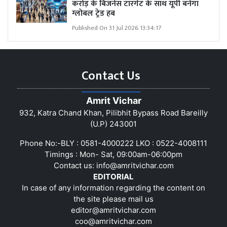
करोड़ के बिजनेस टारगेट के साथ यूपी बनेगा
ग्लोबल ट्रेड हब
Published On 31 Jul 2026 13:34:17
Contact Us
Amrit Vichar
932, Katra Chand Khan, Pilibhit Bypass Road Bareilly
(U.P) 243001
Phone No:-BLY : 0581-4000222 LKO : 0522-4008111
Timings : Mon- Sat, 09:00am-06:00pm
Contact us:
info@amritvichar.com
EDITORIAL
In case of any information regarding the content on
the site please mail us
editor@amritvichar.com
coo@amritvichar.com