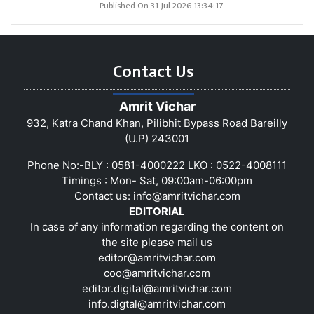
Published On 31 Jul 2026 13:34:17
Contact Us
Amrit Vichar
932, Katra Chand Khan, Pilibhit Bypass Road Bareilly
(U.P) 243001
Phone No:-BLY : 0581-4000222 LKO : 0522-4008111
Timings : Mon- Sat, 09:00am-06:00pm
Contact us:
info@amritvichar.com
EDITORIAL
In case of any information regarding the content on
the site please mail us
editor@amritvichar.com
coo@amritvichar.com
editor.digital@amritvichar.com
info.digtal@amritvichar.com