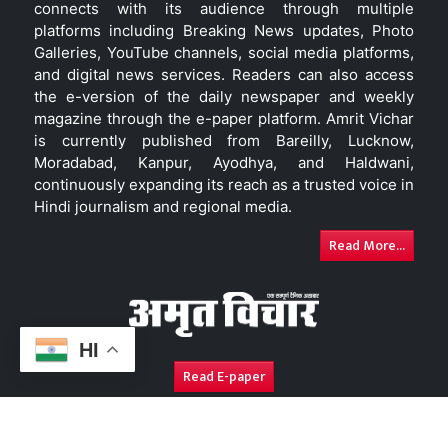
connects with its audience through multiple
platforms including Breaking News updates, Photo
Galleries, YouTube channels, social media platforms,
and digital news services. Readers can also access
the e-version of the daily newspaper and weekly
magazine through the e-paper platform. Amrit Vichar
is currently published from Bareilly, Lucknow,
Moradabad, Kanpur, Ayodhya, and Haldwani,
continuously expanding its reach as a trusted voice in
Hindi journalism and regional media.
Read More...
HI
Read E-paper
About Us
Contact Us
Complaint Redressal
Disc