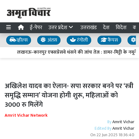
ई-पेपर
उत्तर प्रदेश
उत्तराखंड
देश
विदेश
का
व्हील्स
अंतस
रंगोली
कैंपस
य
लखनऊ-कानपुर एक्सप्रेसवे धंसने की जांच तेज : डामर-मिट्टी के नमूने लि
अखिलेश यादव का ऐलान- सपा सरकार बनने पर ‘स्त्री
समृद्धि सम्मान’ योजना होगी शुरू, महिलाओं को
3000 रु मिलेंगे
Amrit Vichar Network
By
Amrit Vichar
Edited By
Amrit Vichar
On
22 Jun 2025 18:36:40