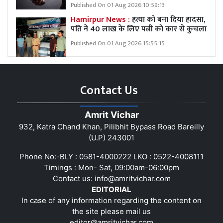
Published On 01 Aug 2026 10:59:13
Hamirpur News :
हत्या को बना दिया हादसा,
पति ने 40 लाख के लिए पत्नी को कार से कुचला
Published On 01 Aug 2026 15:55:15
Contact Us
Amrit Vichar
932, Katra Chand Khan, Pilibhit Bypass Road Bareilly
(U.P) 243001
Phone No:-BLY : 0581-4000222 LKO : 0522-4008111
Timings : Mon- Sat, 09:00am-06:00pm
Contact us:
info@amritvichar.com
EDITORIAL
In case of any information regarding the content on
the site please mail us
editor@amritvichar.com