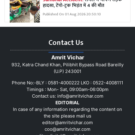
हादसा, टेंपो-ट्रक भिड़ंत में 4 की मौत
Published On 01 Aug 2026 20:50:10
Contact Us
Amrit Vichar
932, Katra Chand Khan, Pilibhit Bypass Road Bareilly
(U.P) 243001
Phone No:-BLY : 0581-4000222 LKO : 0522-4008111
Timings : Mon- Sat, 09:00am-06:00pm
Contact us:
info@amritvichar.com
EDITORIAL
In case of any information regarding the content on
the site please mail us
editor@amritvichar.com
coo@amritvichar.com