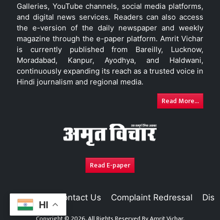
Galleries, YouTube channels, social media platforms,
and digital news services. Readers can also access
the e-version of the daily newspaper and weekly
magazine through the e-paper platform. Amrit Vichar
is currently published from Bareilly, Lucknow,
Moradabad, Kanpur, Ayodhya, and Haldwani,
continuously expanding its reach as a trusted voice in
Hindi journalism and regional media.
Read More...
Read E-paper
About Us
Contact Us
Complaint Redressal
Disc
HI
Copyright © 2026. All Rights Reserved By
Amrit Vichar.