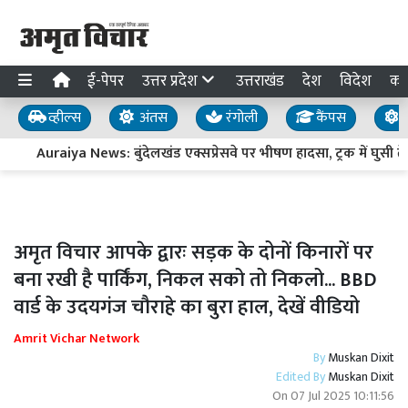
ई-पेपर
उत्तर प्रदेश
उत्तराखंड
देश
विदेश
का
व्हील्स
अंतस
रंगोली
कैंपस
य
Auraiya News: बुंदेलखंड एक्सप्रेसवे पर भीषण हादसा, ट्रक में घुसी तेज
अमृत विचार आपके द्वारः सड़क के दोनों किनारों पर
बना रखी है पार्किंग, निकल सको तो निकलो... BBD
वार्ड के उदयगंज चौराहे का बुरा हाल, देखें वीडियो
Amrit Vichar Network
By
Muskan Dixit
Edited By
Muskan Dixit
On
07 Jul 2025 10:11:56