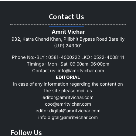
Contact Us
Amrit Vichar
932, Katra Chand Khan, Pilibhit Bypass Road Bareilly
(U.P) 243001
Phone No:-BLY : 0581-4000222 LKO : 0522-4008111
Timings : Mon- Sat, 09:00am-06:00pm
Contact us:
info@amritvichar.com
EDITORIAL
In case of any information regarding the content on
the site please mail us
editor@amritvichar.com
coo@amritvichar.com
editor.digital@amritvichar.com
info.digtal@amritvichar.com
Follow Us