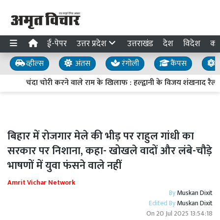
ई-पेपर
उत्तर प्रदेश
उत्तराखंड
देश
विदेश
का
व्हील्स
अंतस
रंगोली
कैंपस
य
चंदा चोरी करने वाले राम के खिलाफ : हल्द्वानी के विजय शंखनाद रैली
बिहार में रोजगार मेले की भीड़ पर राहुल गांधी का
सरकार पर निशाना, कहा- खोखले वादों और लंबे-चौड़े
भाषणों में युवा फंसने वाले नहीं
Amrit Vichar Network
By
Muskan Dixit
Edited By
Muskan Dixit
On
20 Jul 2025 13:54:18