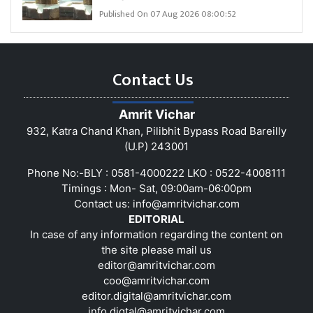
Published On 07 Aug 2026 08:00:52
Contact Us
Amrit Vichar
932, Katra Chand Khan, Pilibhit Bypass Road Bareilly
(U.P) 243001
Phone No:-BLY : 0581-4000222 LKO : 0522-4008111
Timings : Mon- Sat, 09:00am-06:00pm
Contact us:
info@amritvichar.com
EDITORIAL
In case of any information regarding the content on
the site please mail us
editor@amritvichar.com
coo@amritvichar.com
editor.digital@amritvichar.com
info.digtal@amritvichar.com