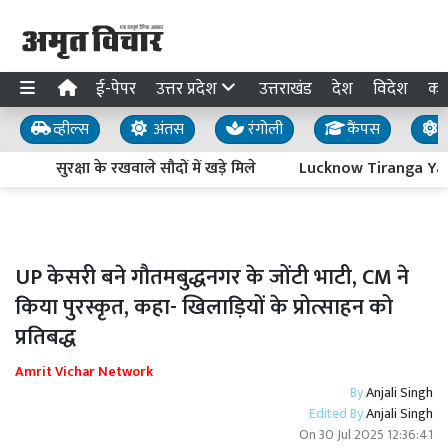
ई-पेपर
उत्तर प्रदेश
उत्तराखंड
देश
विदेश
का
व्हील्स
अंतस
रंगोली
कैंपस
य
सुरक्षा के रखवाले सौदों में खड़े मिले
Lucknow Tiranga Yatra : आ
UP केसरी बने गौतमबुद्धनगर के जोंटी भाटी, CM ने
किया पुरस्कृत, कहा- खिलाड़ियों के प्रोत्साहन को
प्रतिबद्ध
Amrit Vichar Network
By
Anjali Singh
Edited By
Anjali Singh
On
30 Jul 2025 12:36:41