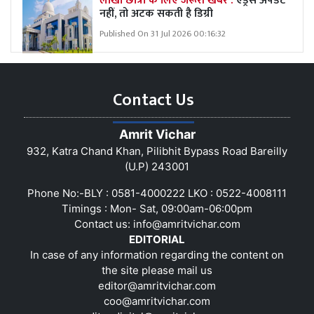
लाखों छात्रों के लिए जरूरी खबर :
एड्रेस अपडेट
नहीं, तो अटक सकती है डिग्री
Published On 31 Jul 2026 00:16:32
Contact Us
Amrit Vichar
932, Katra Chand Khan, Pilibhit Bypass Road Bareilly
(U.P) 243001
Phone No:-BLY : 0581-4000222 LKO : 0522-4008111
Timings : Mon- Sat, 09:00am-06:00pm
Contact us:
info@amritvichar.com
EDITORIAL
In case of any information regarding the content on
the site please mail us
editor@amritvichar.com
coo@amritvichar.com