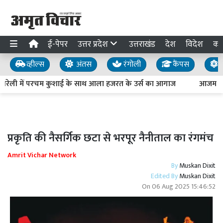
ई-पेपर
उत्तर प्रदेश
उत्तराखंड
देश
विदेश
का
व्हील्स
अंतस
रंगोली
कैंपस
य
बरेली में परचम कुशाई के साथ आला हजरत के उर्स का आगाज
आजम खान 
प्रकृति की नैसर्गिक छटा से भरपूर नैनीताल का रंगमंच
Amrit Vichar Network
By
Muskan Dixit
Edited By
Muskan Dixit
On
06 Aug 2025 15:46:52