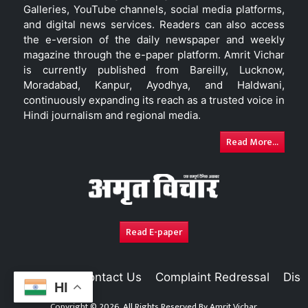
Galleries, YouTube channels, social media platforms,
and digital news services. Readers can also access
the e-version of the daily newspaper and weekly
magazine through the e-paper platform. Amrit Vichar
is currently published from Bareilly, Lucknow,
Moradabad, Kanpur, Ayodhya, and Haldwani,
continuously expanding its reach as a trusted voice in
Hindi journalism and regional media.
Read More...
Read E-paper
About Us
Contact Us
Complaint Redressal
Disc
HI
Copyright © 2026. All Rights Reserved By
Amrit Vichar.