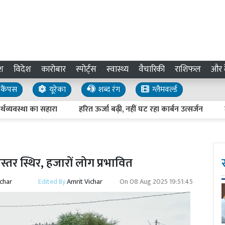
श
विदेश
कारोबार
स्पोर्ट्स
स्वास्थ्य
वैचारिकी
राशिफल
और द
कैंपस
यूरेका
शब्द रंग
ग्लैमवर्ल्ड
का सहारा
हरित ऊर्जा बढ़ी, नहीं घट रहा कार्बन उत्सर्जन
जनता जनार्दन
तर स्थिर, हजारों लोग प्रभावित
ichar
Edited By
Amrit Vichar
On
08 Aug 2025 19:51:45