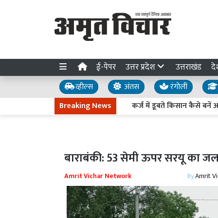
ई-पेपर
उत्तर प्रदेश
उत्तराखंड
दे
व्हील्स
अंतस
रंगोली
Breaking News
कर्ज में डूबते किसान कैसे बनें अर्थव्यवस्था 
बाराबंकी: 53 सेमी ऊपर सरयू का जलस्
Amrit Vichar Network
By
Amrit V