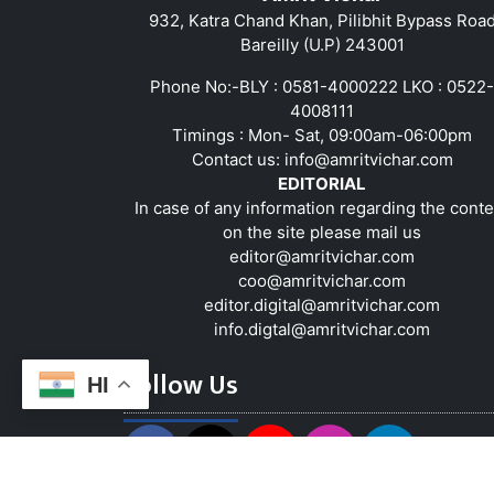
932, Katra Chand Khan, Pilibhit Bypass Roa
Bareilly (U.P) 243001
Phone No:-BLY : 0581-4000222 LKO : 0522-
4008111
Timings : Mon- Sat, 09:00am-06:00pm
Contact us:
info@amritvichar.com
EDITORIAL
In case of any information regarding the conte
on the site please mail us
editor@amritvichar.com
coo@amritvichar.com
editor.digital@amritvichar.com
info.digtal@amritvichar.com
Follow Us
HI