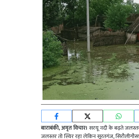
बाराबंकी, अमृत विचार।
सरयू नदी के बढ़ते जलस्तर
जलस्तर तो स्थिर रहा लेकिन सूरतगंज, सिरौलीगौसपुर