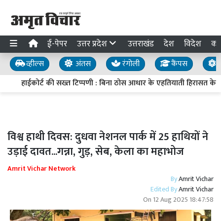
ई-पेपर
उत्तर प्रदेश
उत्तराखंड
देश
विदेश
का
व्हील्स
अंतस
रंगोली
कैंपस
य
हाईकोर्ट की सख्त टिप्पणी : बिना ठोस आधार के एहतियाती हिरासत के आदेश अस
विश्व हाथी दिवस: दुधवा नेशनल पार्क में 25 हाथियों ने
उड़ाई दावत...गन्ना, गुड़, सेब, केला का महाभोज
Amrit Vichar Network
By
Amrit Vichar
Edited By
Amrit Vichar
On
12 Aug 2025 18:47:58