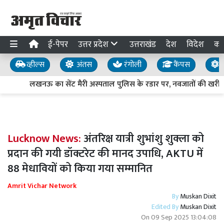
ई-पेपर
उत्तर प्रदेश
उत्तराखंड
देश
विदेश
का
व्हील्स
अंतस
रंगोली
कैंपस
य
लखनऊ का सेंट मैरी अस्पताल पुलिस के रडार पर, नवजातों की खरीद-फ
Lucknow News:
अंतरिक्ष यात्री शुभांशु शुक्ला को
प्रदान की गयी डॉक्टरेट की मानद उपाधि, AKTU में
88 मेधावियों को किया गया सम्मानित
Amrit Vichar Network
By
Muskan Dixit
Edited By
Muskan Dixit
On
09 Sep 2025 13:04:08