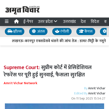
ई-पेपर
उत्तर प्रदेश
उत्तराखंड
देश
विदेश
का
व्हील्स
अंतस
रंगोली
कैंपस
य
लखनऊ-कानपुर एक्सप्रेसवे धंसने की जांच तेज : डामर-मिट्टी के नमूने लिए
Supreme Court:
सुप्रीम कोर्ट में प्रेसिडेंशियल
रेफरेंस पर पूरी हुई सुनवाई, फैसला सुरक्षित
Amrit Vichar Network
By
Amrit Vichar
Edited By
Amrit Vichar
On
11 Sep 2025 15:54:27