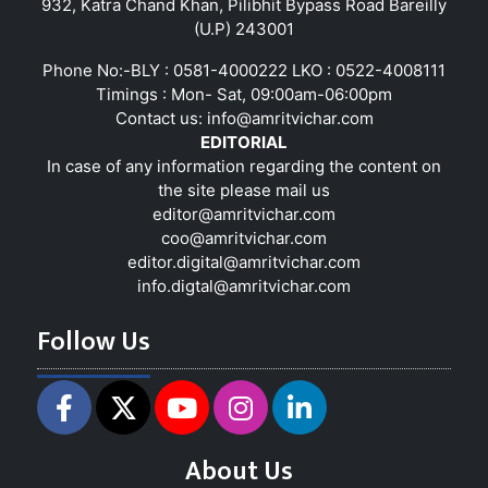
932, Katra Chand Khan, Pilibhit Bypass Road Bareilly
(U.P) 243001
Phone No:-BLY : 0581-4000222 LKO : 0522-4008111
Timings : Mon- Sat, 09:00am-06:00pm
Contact us:
info@amritvichar.com
EDITORIAL
In case of any information regarding the content on
the site please mail us
editor@amritvichar.com
coo@amritvichar.com
editor.digital@amritvichar.com
info.digtal@amritvichar.com
Follow Us
About Us