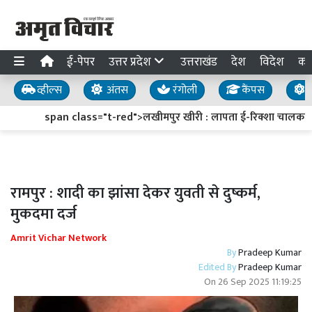
ई-पेपर
उत्तर प्रदेश
उत्तराखंड
देश
विदेश
का
व्हील्स
अंतस
रंगोली
कैंपस
य
span class="t-red">लखीमपुर खीरी : लापता ई-रिक्शा चालक का स
रामपुर : शादी का झांसा देकर युवती से दुष्कर्म,
मुकदमा दर्ज
Amrit Vichar Network
By
Pradeep Kumar
Edited By
Pradeep Kumar
On
26 Sep 2025 11:19:25