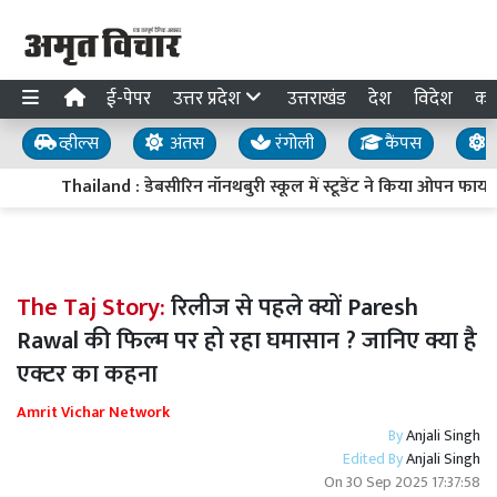
ई-पेपर
उत्तर प्रदेश
उत्तराखंड
देश
विदेश
का
व्हील्स
अंतस
रंगोली
कैंपस
य
Thailand : डेबसीरिन नॉनथबुरी स्कूल में स्टूडेंट ने किया ओपन फाय
The Taj Story:
रिलीज से पहले क्यों Paresh
Rawal की फिल्म पर हो रहा घमासान ? जानिए क्या है
एक्टर का कहना
Amrit Vichar Network
By
Anjali Singh
Edited By
Anjali Singh
On
30 Sep 2025 17:37:58