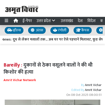
ई-पेपर
उत्तर प्रदेश
उत्तराखंड
देश
विदेश
का
व्हील्स
अंतस
रंगोली
कैंपस
य
ws: दूध से लेकर मसालों तक... अब घर पर ऐसे पहचानें मिलावट, फूड सेफ्टी ऑ
Bareilly :
दुकानों से ठेका वसूलने वालों ने की थी
किशोर की हत्या
Amrit Vichar Network
By
Amrit Vichar
Edited By
Amrit Vichar
On
08 Oct 2025 08:00:51