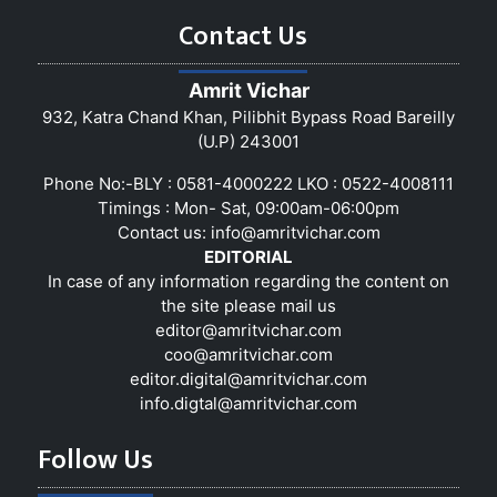
Contact Us
Amrit Vichar
932, Katra Chand Khan, Pilibhit Bypass Road Bareilly
(U.P) 243001
Phone No:-BLY : 0581-4000222 LKO : 0522-4008111
Timings : Mon- Sat, 09:00am-06:00pm
Contact us:
info@amritvichar.com
EDITORIAL
In case of any information regarding the content on
the site please mail us
editor@amritvichar.com
coo@amritvichar.com
editor.digital@amritvichar.com
info.digtal@amritvichar.com
Follow Us