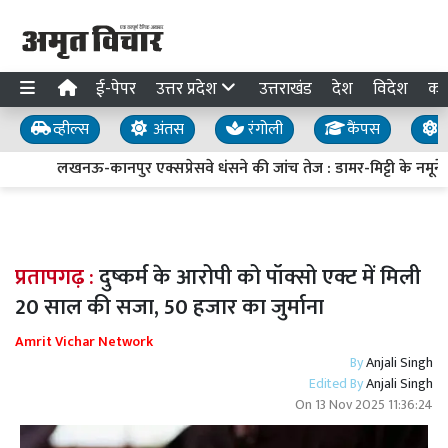
ई-पेपर
उत्तर प्रदेश
उत्तराखंड
देश
विदेश
का
व्हील्स
अंतस
रंगोली
कैंपस
य
लखनऊ-कानपुर एक्सप्रेसवे धंसने की जांच तेज : डामर-मिट्टी के नमूने ल
प्रतापगढ़ :
दुष्कर्म के आरोपी को पॉक्सो एक्ट में मिली
20 साल की सजा, 50 हजार का जुर्माना
Amrit Vichar Network
By
Anjali Singh
Edited By
Anjali Singh
On
13 Nov 2025 11:36:24