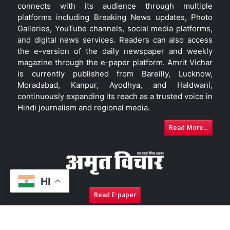
connects with its audience through multiple
platforms including Breaking News updates, Photo
Galleries, YouTube channels, social media platforms,
and digital news services. Readers can also access
the e-version of the daily newspaper and weekly
magazine through the e-paper platform. Amrit Vichar
is currently published from Bareilly, Lucknow,
Moradabad, Kanpur, Ayodhya, and Haldwani,
continuously expanding its reach as a trusted voice in
Hindi journalism and regional media.
Read More...
HI
Read E-paper
About Us
Contact Us
Complaint Redressal
Disc