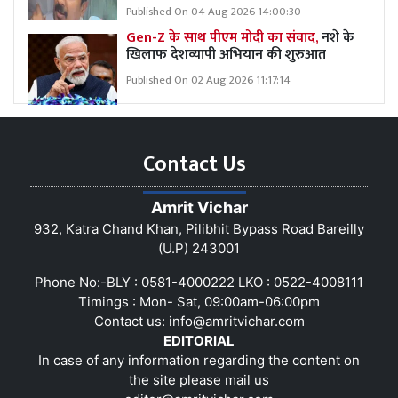
Published On 04 Aug 2026 14:00:30
Gen-Z के साथ पीएम मोदी का संवाद,
नशे के
खिलाफ देशव्यापी अभियान की शुरुआत
Published On 02 Aug 2026 11:17:14
Contact Us
Amrit Vichar
932, Katra Chand Khan, Pilibhit Bypass Road Bareilly
(U.P) 243001
Phone No:-BLY : 0581-4000222 LKO : 0522-4008111
Timings : Mon- Sat, 09:00am-06:00pm
Contact us:
info@amritvichar.com
EDITORIAL
In case of any information regarding the content on
the site please mail us