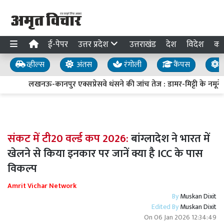
ई-पेपर
उत्तर प्रदेश
उत्तराखंड
देश
विदेश
का
व्हील्स
अंतस
रंगोली
कैंपस
य
लखनऊ-कानपुर एक्सप्रेसवे धंसने की जांच तेज : डामर-मिट्टी के नमूने ल
संकट में टी20 वर्ल्ड कप 2026:
बांग्लादेश ने भारत में
खेलने से किया इनकार पर जानें क्या है ICC के पास
विकल्प
Amrit Vichar Network
By
Muskan Dixit
Edited By
Muskan Dixit
On
06 Jan 2026 12:34:49