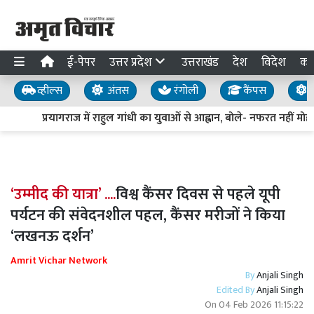
ई-पेपर
उत्तर प्रदेश
उत्तराखंड
देश
विदेश
का
व्हील्स
अंतस
रंगोली
कैंपस
य
प्रयागराज में राहुल गांधी का युवाओं से आह्वान, बोले- नफरत नहीं मोहब्
‘उम्मीद की यात्रा’ ....
विश्व कैंसर दिवस से पहले यूपी
पर्यटन की संवेदनशील पहल, कैंसर मरीजों ने किया
‘लखनऊ दर्शन’
Amrit Vichar Network
By
Anjali Singh
Edited By
Anjali Singh
On
04 Feb 2026 11:15:22