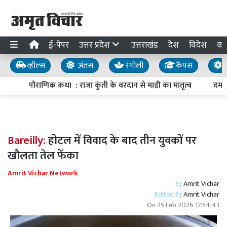
ई-पेपर
उत्तर प्रदेश
उत्तराखंड
देश
विदेश
का
व्हील्स
अंतस
रंगोली
कैंपस
य
पौराणिक कथा : राजा कुंती के वरदान से माद्री का मातृत्व
दमदार
Bareilly:
होटल में विवाद के बाद तीन युवकों पर
खौलता तेल फेंका
Amrit Vichar Network
By
Amrit Vichar
Edited By
Amrit Vichar
On
25 Feb 2026 17:54:43