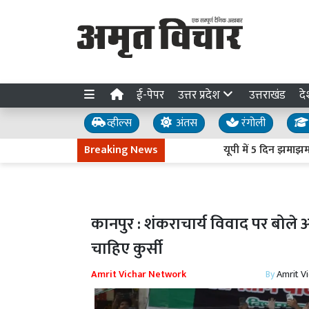
ई-पेपर
उत्तर प्रदेश
उत्तराखंड
दे
व्हील्स
अंतस
रंगोली
Breaking News
यूपी में 5 दिन झमाझम बारिश 
कानपुर : शंकराचार्य विवाद पर बोले 
चाहिए कुर्सी
Amrit Vichar Network
By
Amrit V