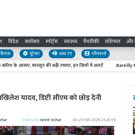
श
विदेश
कारोबार
स्पोर्ट्स
स्वास्थ्य
वैचारिकी
राशिफल
और द
कैंपस
यूरेका
शब्द रंग
ग्लैमवर्ल्ड
के आसार, मानसून की बढ़ी रफ्तार, इन जिलों में अलर्ट
Bareilly News : प
अखिलेश यादव, डिप्टी सीएम को छोड़ देनी
ichar
Edited By
Amrit Vichar
On
25 Feb 2026 21:24:59