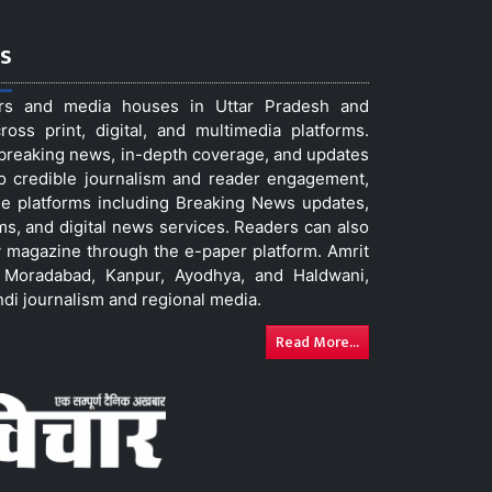
s
ers and media houses in Uttar Pradesh and
ss print, digital, and multimedia platforms.
t breaking news, in-depth coverage, and updates
to credible journalism and reader engagement,
le platforms including Breaking News updates,
ms, and digital news services. Readers can also
 magazine through the e-paper platform. Amrit
w, Moradabad, Kanpur, Ayodhya, and Haldwani,
ndi journalism and regional media.
Read More...