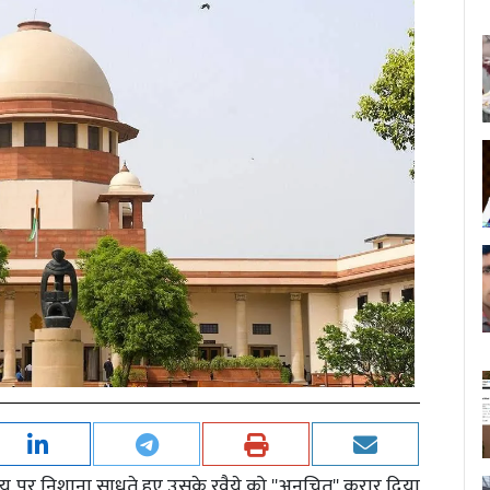
्यालय पर निशाना साधते हुए उसके रवैये को ''अनुचित'' करार दिया