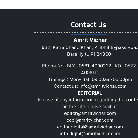
Contact Us
Amrit Vichar
932, Katra Chand Khan, Pilibhit Bypass Roa
Bareilly (U.P) 243001
Phone No:-BLY : 0581-4000222 LKO : 0522-
4008111
Timings : Mon- Sat, 09:00am-06:00pm
Contact us:
info@amritvichar.com
EDITORIAL
In case of any information regarding the conte
on the site please mail us
editor@amritvichar.com
coo@amritvichar.com
editor.digital@amritvichar.com
info.digtal@amritvichar.com