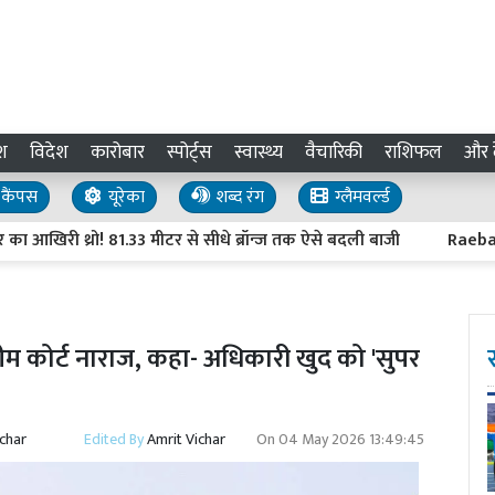
श
विदेश
कारोबार
स्पोर्ट्स
स्वास्थ्य
वैचारिकी
राशिफल
और द
कैंपस
यूरेका
शब्द रंग
ग्लैमवर्ल्ड
 थ्रो! 81.33 मीटर से सीधे ब्रॉन्ज तक ऐसे बदली बाजी
Raebareli Ne
रीम कोर्ट नाराज, कहा- अधिकारी खुद को 'सुपर
ichar
Edited By
Amrit Vichar
On
04 May 2026 13:49:45