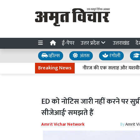
ई-पेपर
उत्तर प्रदेश
उत्तराखंड
दे
व्हील्स
अंतस
रंगोली
Breaking News
नीरज की एक सलाह और यशवीर का आखिरी
ED को नोटिस जारी नहीं करने पर सुप्
सीजेआई' समझते हैं
Amrit Vichar Network
By
Amrit V