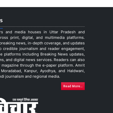
s
ers and media houses in Uttar Pradesh and
ss print, digital, and multimedia platforms.
t breaking news, in-depth coverage, and updates
to credible journalism and reader engagement,
le platforms including Breaking News updates,
ms, and digital news services. Readers can also
 magazine through the e-paper platform. Amrit
w, Moradabad, Kanpur, Ayodhya, and Haldwani,
ndi journalism and regional media.
Read More...