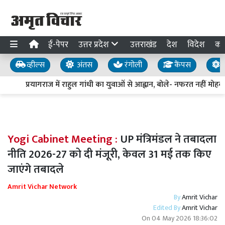
ई-पेपर
उत्तर प्रदेश
उत्तराखंड
देश
विदेश
का
व्हील्स
अंतस
रंगोली
कैंपस
य
प्रयागराज में राहुल गांधी का युवाओं से आह्वान, बोले- नफरत नहीं मोहब्ब
Yogi Cabinet Meeting :
UP मंत्रिमंडल ने तबादला
नीति 2026-27 को दी मंजूरी, केवल 31 मई तक किए
जाएंगे तबादले
Amrit Vichar Network
By
Amrit Vichar
Edited By
Amrit Vichar
On
04 May 2026 18:36:02