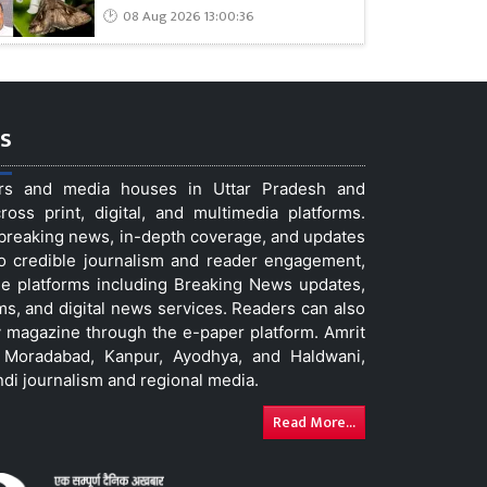
08 Aug 2026 13:00:36
s
ers and media houses in Uttar Pradesh and
ss print, digital, and multimedia platforms.
t breaking news, in-depth coverage, and updates
to credible journalism and reader engagement,
le platforms including Breaking News updates,
ms, and digital news services. Readers can also
 magazine through the e-paper platform. Amrit
w, Moradabad, Kanpur, Ayodhya, and Haldwani,
ndi journalism and regional media.
Read More...