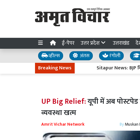
ई-पेपर
उत्तर प्रदेश
उत्तराखंड
दे
व्हील्स
अंतस
रंगोली
Breaking News
Sitapur News: BJP विधायक ज्
UP Big Relief:
यूपी में अब पोस्टपेड
व्यवस्था खत्म
Amrit Vichar Network
By
Muskan D