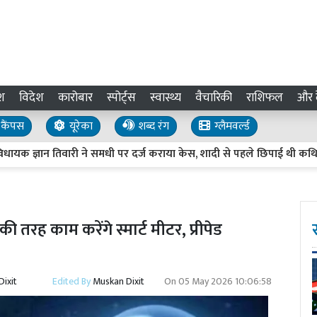
श
विदेश
कारोबार
स्पोर्ट्स
स्वास्थ्य
वैचारिकी
राशिफल
और द
कैंपस
यूरेका
शब्द रंग
ग्लैमवर्ल्ड
ञान तिवारी ने समधी पर दर्ज कराया केस, शादी से पहले छिपाई थी कथित ठग
 की तरह काम करेंगे स्मार्ट मीटर, प्रीपेड
ixit
Edited By
Muskan Dixit
On
05 May 2026 10:06:58