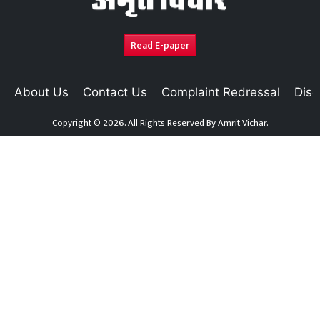
Read E-paper
About Us
Contact Us
Complaint Redressal
Disc
Copyright © 2026. All Rights Reserved By
Amrit Vichar.