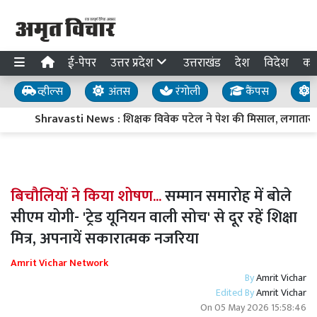
ई-पेपर
उत्तर प्रदेश
उत्तराखंड
देश
विदेश
का
व्हील्स
अंतस
रंगोली
कैंपस
य
Shravasti News : शिक्षक विवेक पटेल ने पेश की मिसाल, लगातार आठवें
बिचौलियों ने किया शोषण...
सम्मान समारोह में बोले
सीएम योगी- 'ट्रेड यूनियन वाली सोच' से दूर रहें शिक्षा
मित्र, अपनायें सकारात्मक नजरिया
Amrit Vichar Network
By
Amrit Vichar
Edited By
Amrit Vichar
On
05 May 2026 15:58:46