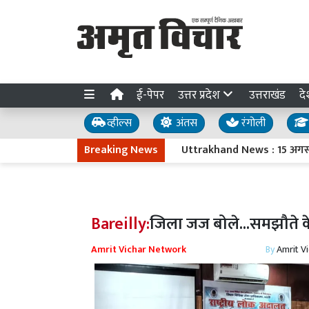
ई-पेपर
उत्तर प्रदेश
उत्तराखंड
दे
व्हील्स
अंतस
रंगोली
Breaking News
Uttrakhand News : 15 अगस्त के वीके
Bareilly:
जिला जज बोले...समझौते के
Amrit Vichar Network
By
Amrit V