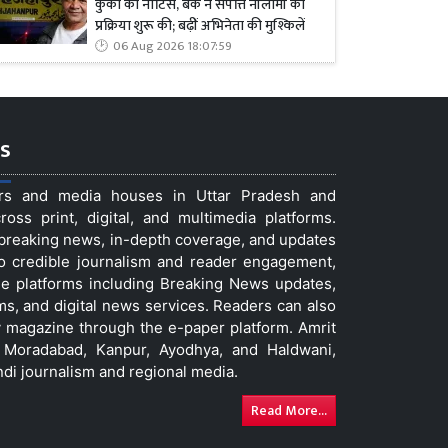
कुर्की का नोटिस, बैंक ने संपत्ति नीलामी की
प्रक्रिया शुरू की; बढ़ीं अभिनेता की मुश्किलें
06 Aug 2026 18:07:59
s
ers and media houses in Uttar Pradesh and
ss print, digital, and multimedia platforms.
t breaking news, in-depth coverage, and updates
to credible journalism and reader engagement,
le platforms including Breaking News updates,
ms, and digital news services. Readers can also
 magazine through the e-paper platform. Amrit
w, Moradabad, Kanpur, Ayodhya, and Haldwani,
ndi journalism and regional media.
Read More...