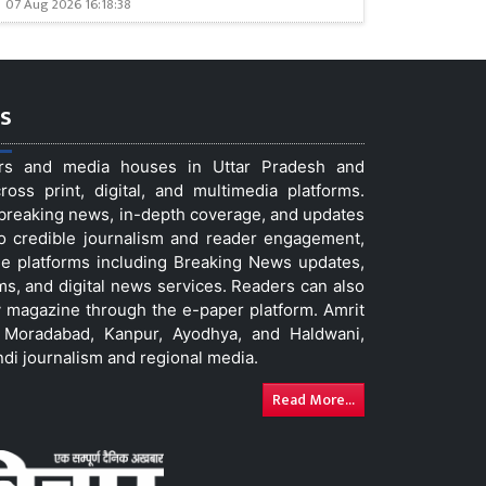
07 Aug 2026 16:18:38
s
ers and media houses in Uttar Pradesh and
ss print, digital, and multimedia platforms.
t breaking news, in-depth coverage, and updates
to credible journalism and reader engagement,
le platforms including Breaking News updates,
ms, and digital news services. Readers can also
 magazine through the e-paper platform. Amrit
w, Moradabad, Kanpur, Ayodhya, and Haldwani,
ndi journalism and regional media.
Read More...