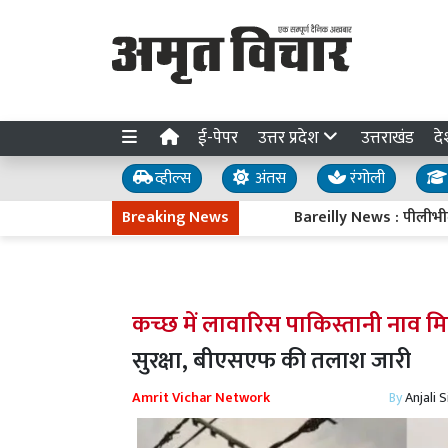
ई-पेपर
उत्तर प्रदेश
उत्तराखंड
दे
व्हील्स
अंतस
रंगोली
Breaking News
Bareilly News : पीलीभीत बाईप
कच्छ में लावारिस पाकिस्तानी नाव मि
सुरक्षा, बीएसएफ की तलाश जारी
Amrit Vichar Network
By
Anjali 