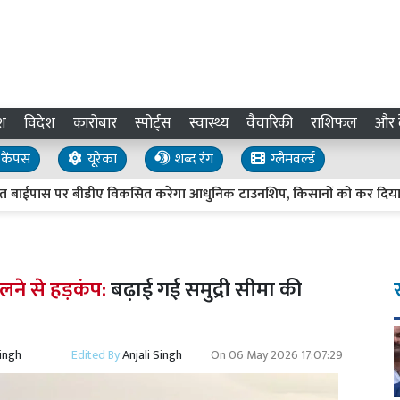
श
विदेश
कारोबार
स्पोर्ट्स
स्वास्थ्य
वैचारिकी
राशिफल
और द
कैंपस
यूरेका
शब्द रंग
ग्लैमवर्ल्ड
ास पर बीडीए विकसित करेगा आधुनिक टाउनशिप, किसानों को कर दिया 560 
लने से हड़कंप:
बढ़ाई गई समुद्री सीमा की
Singh
Edited By
Anjali Singh
On
06 May 2026 17:07:29