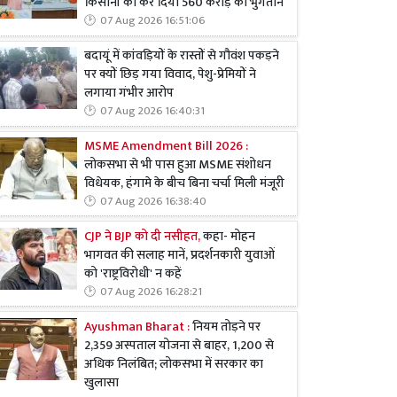
किसानों को कर दिया 560 करोड़ का भुगतान
07 Aug 2026 16:51:06
बदायूं में कांवड़ियों के रास्तों से गौवंश पकड़ने
पर क्यों छिड़ गया विवाद, पेशु-प्रेमियों ने
लगाया गंभीर आरोप
07 Aug 2026 16:40:31
MSME Amendment Bill 2026 :
लोकसभा से भी पास हुआ MSME संशोधन
विधेयक, हंगामे के बीच बिना चर्चा मिली मंजूरी
07 Aug 2026 16:38:40
CJP ने BJP को दी नसीहत,
कहा- मोहन
भागवत की सलाह मानें, प्रदर्शनकारी युवाओं
को 'राष्ट्रविरोधी' न कहें
07 Aug 2026 16:28:21
Ayushman Bharat :
नियम तोड़ने पर
2,359 अस्पताल योजना से बाहर, 1,200 से
अधिक निलंबित; लोकसभा में सरकार का
खुलासा