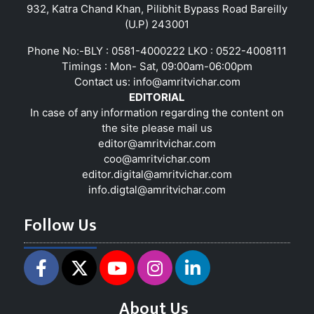
932, Katra Chand Khan, Pilibhit Bypass Road Bareilly
(U.P) 243001
Phone No:-BLY : 0581-4000222 LKO : 0522-4008111
Timings : Mon- Sat, 09:00am-06:00pm
Contact us:
info@amritvichar.com
EDITORIAL
In case of any information regarding the content on
the site please mail us
editor@amritvichar.com
coo@amritvichar.com
editor.digital@amritvichar.com
info.digtal@amritvichar.com
Follow Us
About Us