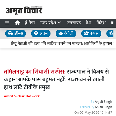
ई-पेपर
उत्तर प्रदेश
उत्तराखंड
देश
विदेश
का
व्हील्स
अंतस
रंगोली
कैंपस
य
हिंदू नेताओं की हत्या की साजिश रचने का मामला: आरोपियों के ट्रायल में देरी
तमिलनाडु का सियासी सस्पेंस:
राज्यपाल ने विजय से
कहा- 'आपके पास बहुमत नहीं', राजभवन से खाली
हाथ लौटे टीवीके प्रमुख
Amrit Vichar Network
By
Anjali Singh
Edited By
Anjali Singh
On
07 May 2026 16:14:37