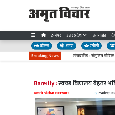
ई-पेपर
उत्तर प्रदेश
उत्तराखंड
दे
व्हील्स
अंतस
रंगोली
Breaking News
संपादकीय : संतुलित मौद्रिक नीति
Bareilly :
स्वच्छ विद्यालय बेहतर भवि
Amrit Vichar Network
By
Pradeep K