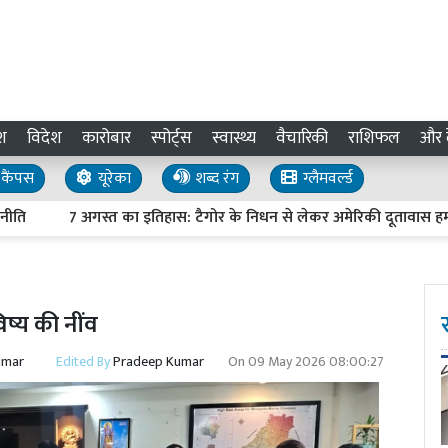
श
विदेश
कारोबार
स्पोर्ट्स
स्वास्थ्य
वैचारिकी
राशिफल
और द
कैंपस
यूरेका
शब्द रंग
ग्लैमवर्ल्ड
7 अगस्त का इतिहास: टैगोर के निधन से लेकर अमेरिकी दूतावास हमले तक,
ष्य की नींव
umar
Edited By
Pradeep Kumar
On
09 May 2026 08:00:27