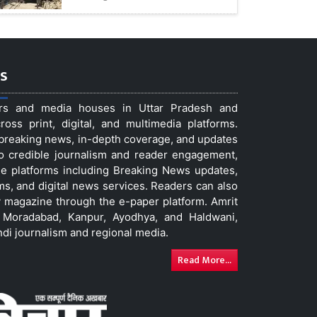
s
ers and media houses in Uttar Pradesh and
ss print, digital, and multimedia platforms.
t breaking news, in-depth coverage, and updates
to credible journalism and reader engagement,
le platforms including Breaking News updates,
ms, and digital news services. Readers can also
 magazine through the e-paper platform. Amrit
w, Moradabad, Kanpur, Ayodhya, and Haldwani,
ndi journalism and regional media.
Read More...