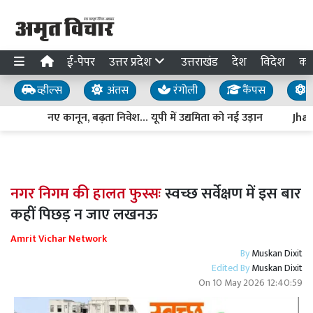
ई-पेपर
उत्तर प्रदेश
उत्तराखंड
देश
विदेश
का
व्हील्स
अंतस
रंगोली
कैंपस
य
नए कानून, बढ़ता निवेश… यूपी में उद्यमिता को नई उड़ान
Jharkh
नगर निगम की हालत फुस्सः
स्वच्छ सर्वेक्षण में इस बार
कहीं पिछड़ न जाए लखनऊ
Amrit Vichar Network
By
Muskan Dixit
Edited By
Muskan Dixit
On
10 May 2026 12:40:59