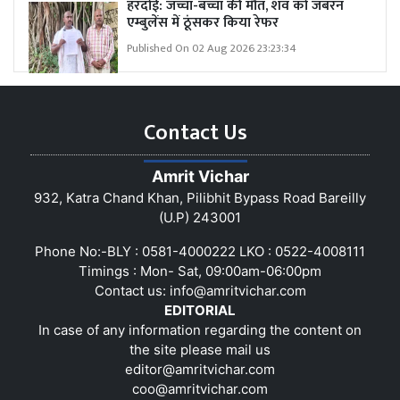
हरदोई: जच्चा-बच्चा की मौत, शव को जबरन
एम्बुलेंस में ठूंसकर किया रेफर
Published On 02 Aug 2026 23:23:34
Contact Us
Amrit Vichar
932, Katra Chand Khan, Pilibhit Bypass Road Bareilly
(U.P) 243001
Phone No:-BLY : 0581-4000222 LKO : 0522-4008111
Timings : Mon- Sat, 09:00am-06:00pm
Contact us:
info@amritvichar.com
EDITORIAL
In case of any information regarding the content on
the site please mail us
editor@amritvichar.com
coo@amritvichar.com