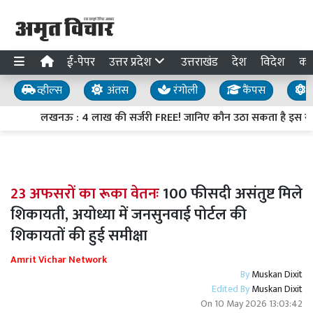
ई-पेपर
उत्तर प्रदेश
उत्तराखंड
देश
विदेश
का
व्हील्स
अंतस
रंगोली
कैंपस
य
लखनऊ : 4 लाख की सर्जरी FREE! जानिए कौन उठा सकता है इस सुव
23 अफसरों का रूका वेतनः
100 फीसदी असंतुष्ट मिले
शिकायती, अयोध्या में जनसुनवाई पोर्टल की
शिकायतों की हुई समीक्षा
Amrit Vichar Network
By
Muskan Dixit
Edited By
Muskan Dixit
On
10 May 2026 13:03:42