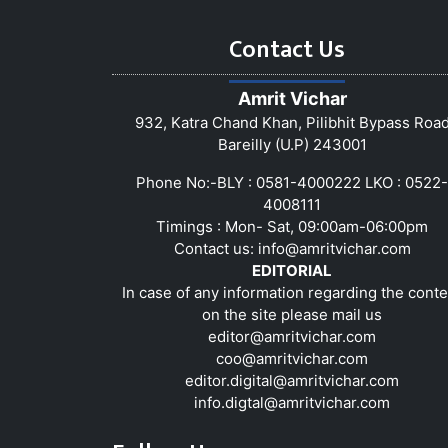
Contact Us
Amrit Vichar
932, Katra Chand Khan, Pilibhit Bypass Roa
Bareilly (U.P) 243001
Phone No:-BLY : 0581-4000222 LKO : 0522-
4008111
Timings : Mon- Sat, 09:00am-06:00pm
Contact us:
info@amritvichar.com
EDITORIAL
In case of any information regarding the conte
on the site please mail us
editor@amritvichar.com
coo@amritvichar.com
editor.digital@amritvichar.com
info.digtal@amritvichar.com