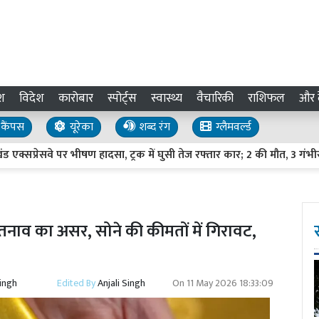
श
विदेश
कारोबार
स्पोर्ट्स
स्वास्थ्य
वैचारिकी
राशिफल
और द
कैंपस
यूरेका
शब्द रंग
ग्लैमवर्ल्ड
रेसवे पर भीषण हादसा, ट्रक में घुसी तेज रफ्तार कार; 2 की मौत, 3 गंभीर घाय
तनाव का असर, सोने की कीमतों में गिरावट,
Singh
Edited By
Anjali Singh
On
11 May 2026 18:33:09