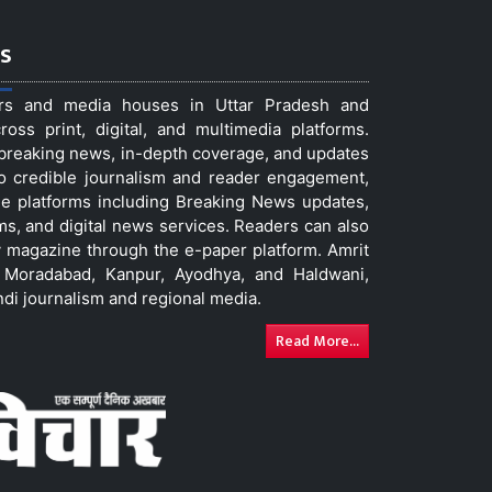
s
ers and media houses in Uttar Pradesh and
ss print, digital, and multimedia platforms.
t breaking news, in-depth coverage, and updates
to credible journalism and reader engagement,
le platforms including Breaking News updates,
ms, and digital news services. Readers can also
 magazine through the e-paper platform. Amrit
w, Moradabad, Kanpur, Ayodhya, and Haldwani,
ndi journalism and regional media.
Read More...