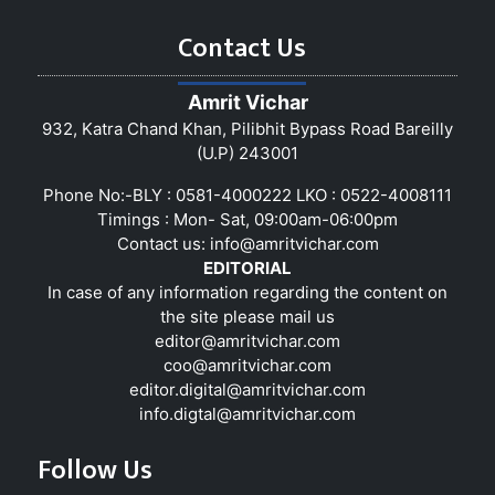
Contact Us
Amrit Vichar
932, Katra Chand Khan, Pilibhit Bypass Road Bareilly
(U.P) 243001
Phone No:-BLY : 0581-4000222 LKO : 0522-4008111
Timings : Mon- Sat, 09:00am-06:00pm
Contact us:
info@amritvichar.com
EDITORIAL
In case of any information regarding the content on
the site please mail us
editor@amritvichar.com
coo@amritvichar.com
editor.digital@amritvichar.com
info.digtal@amritvichar.com
Follow Us