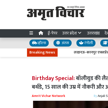
ई-पेपर
उत्तर प्रदेश
उत्तराखंड
दे
व्हील्स
अंतस
रंगोली
Breaking News
लखनऊ-कानपुर एक्सप्रेसवे धंसने 
Birthday Special:
बॉलीवुड की लै
बर्थडे, 15 साल की उम्र में नौकरी 
Amrit Vichar Network
By
Anjali 