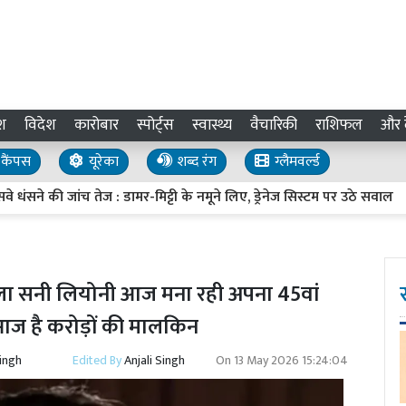
श
विदेश
कारोबार
स्पोर्ट्स
स्वास्थ्य
वैचारिकी
राशिफल
और द
कैंपस
यूरेका
शब्द रंग
ग्लैमवर्ल्ड
की जांच तेज : डामर-मिट्टी के नमूने लिए, ड्रेनेज सिस्टम पर उठे सवाल
U
ला सनी लियोनी आज मना रही अपना 45वां
और आज है करोड़ों की मालकिन
Singh
Edited By
Anjali Singh
On
13 May 2026 15:24:04