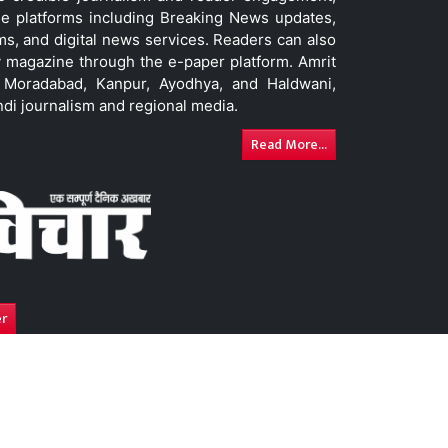
le platforms including Breaking News updates,
ms, and digital news services. Readers can also
 magazine through the e-paper platform. Amrit
w, Moradabad, Kanpur, Ayodhya, and Haldwani,
ndi journalism and regional media.
Read More...
er
y
Advertise With Us
DNPA Code of Ethics