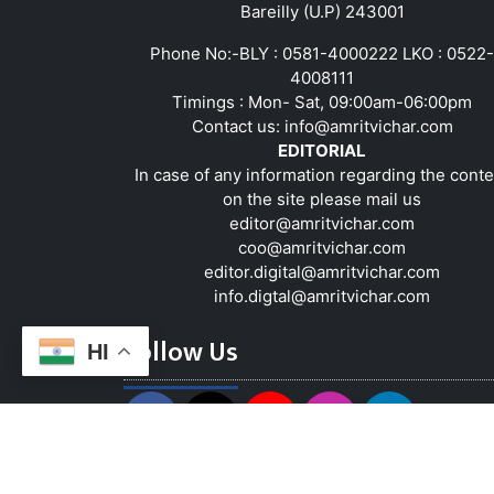
Bareilly (U.P) 243001
Phone No:-BLY : 0581-4000222 LKO : 0522-
4008111
Timings : Mon- Sat, 09:00am-06:00pm
Contact us:
info@amritvichar.com
EDITORIAL
In case of any information regarding the conte
on the site please mail us
editor@amritvichar.com
coo@amritvichar.com
editor.digital@amritvichar.com
info.digtal@amritvichar.com
Follow Us
HI