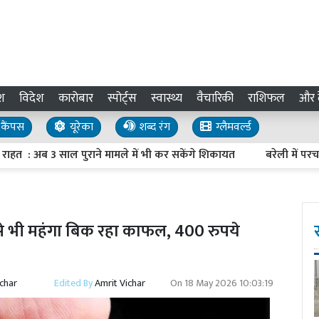
श
विदेश
कारोबार
स्पोर्ट्स
स्वास्थ्य
वैचारिकी
राशिफल
और द
कैंपस
यूरेका
शब्द रंग
ग्लैमवर्ल्ड
: अब 3 साल पुराने मामले में भी कर सकेंगे शिकायत
बरेली में परचम क
 से भी महंगा बिक रहा काफल, 400 रुपये
ichar
Edited By
Amrit Vichar
On
18 May 2026 10:03:19