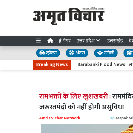
ई-पेपर
उत्तर प्रदेश
उत्तराखंड
दे
व्हील्स
अंतस
रंगोली
Breaking News
Barabanki Flood News : लाल निशान 
रामभक्तों के लिए खुशखबरी :
राममंदिर
जरूरतमंदों को नहीं होगी असुविधा
Amrit Vichar Network
By
Deepak Mi