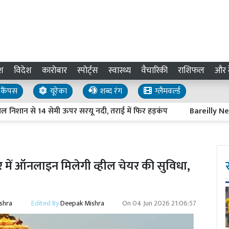
श
विदेश
कारोबार
स्पोर्ट्स
स्वास्थ्य
वैचारिकी
राशिफल
और द
कैंपस
यूरेका
शब्द रंग
ग्लैमवर्ल्ड
से 14 सेमी ऊपर सरयू नदी, तराई में फिर हड़कंप
Bareilly News : द
 में ऑनलाइन मिलेगी व्हील चेयर की सुविधा,
shra
Edited By
Deepak Mishra
On
04 Jun 2026 21:06:57