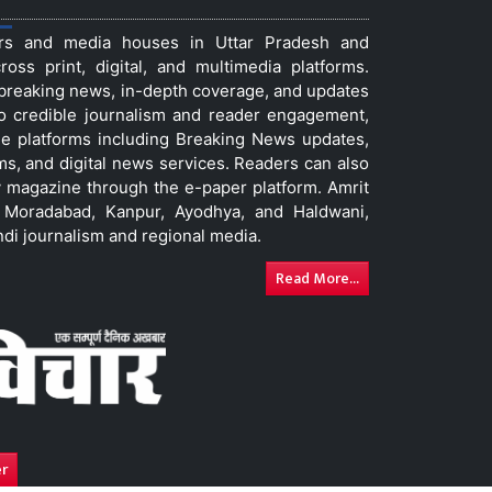
ers and media houses in Uttar Pradesh and
ss print, digital, and multimedia platforms.
t breaking news, in-depth coverage, and updates
to credible journalism and reader engagement,
le platforms including Breaking News updates,
ms, and digital news services. Readers can also
 magazine through the e-paper platform. Amrit
w, Moradabad, Kanpur, Ayodhya, and Haldwani,
ndi journalism and regional media.
Read More...
er