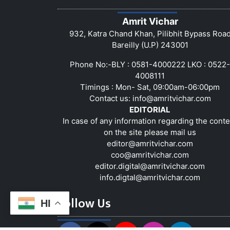
Amrit Vichar
932, Katra Chand Khan, Pilibhit Bypass Roa
Bareilly (U.P) 243001
Phone No:-BLY : 0581-4000222 LKO : 0522-
4008111
Timings : Mon- Sat, 09:00am-06:00pm
Contact us:
info@amritvichar.com
EDITORIAL
In case of any information regarding the conte
on the site please mail us
editor@amritvichar.com
coo@amritvichar.com
editor.digital@amritvichar.com
info.digtal@amritvichar.com
Follow Us
HI