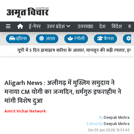
ई-पेपर
उत्तर प्रदेश
उत्तराखंड
देश
विदेश
का
व्हील्स
अंतस
रंगोली
कैंपस
य
यूपी में 5 दिन झमाझम बारिश के आसार, मानसून की बढ़ी रफ्तार, इन जिल
Aligarh News : अलीगढ़ में मुस्लिम समुदाय ने
मनाया CM योगी का जन्मदिन, धर्मगुरु इफराहीम ने
मांगी विशेष दुआ
Amrit Vichar Network
By
Deepak Mishra
Edited By
Deepak Mishra
On
05 Jun 2026 13:51:45