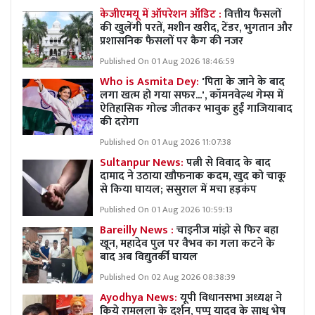
केजीएमयू में ऑपरेशन ऑडिट :
वित्तीय फैसलों
की खुलेंगी परतें, मशीन खरीद, टेंडर, भुगतान और
प्रशासनिक फैसलों पर कैग की नजर
Published On 01 Aug 2026 18:46:59
Who is Asmita Dey:
'पिता के जाने के बाद
लगा खत्म हो गया सफर...', कॉमनवेल्थ गेम्स में
ऐतिहासिक गोल्ड जीतकर भावुक हुईं गाजियाबाद
की दरोगा
Published On 01 Aug 2026 11:07:38
Sultanpur News:
पत्नी से विवाद के बाद
दामाद ने उठाया खौफनाक कदम, खुद को चाकू
से किया घायल; ससुराल में मचा हड़कंप
Published On 01 Aug 2026 10:59:13
Bareilly News :
चाइनीज मांझे से फिर बहा
खून, महादेव पुल पर वैभव का गला कटने के
बाद अब विद्युतर्की घायल
Published On 02 Aug 2026 08:38:39
Ayodhya News:
यूपी विधानसभा अध्यक्ष ने
किये रामलला के दर्शन, पप्पू यादव के साधु भेष