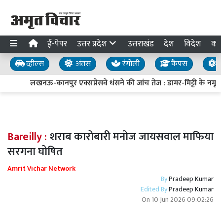
ई-पेपर
उत्तर प्रदेश
उत्तराखंड
देश
विदेश
का
व्हील्स
अंतस
रंगोली
कैंपस
य
लखनऊ-कानपुर एक्सप्रेसवे धंसने की जांच तेज : डामर-मिट्टी के नमूने 
Bareilly :
शराब कारोबारी मनोज जायसवाल माफिया
सरगना घोषित
Amrit Vichar Network
By
Pradeep Kumar
Edited By
Pradeep Kumar
On
10 Jun 2026 09:02:26