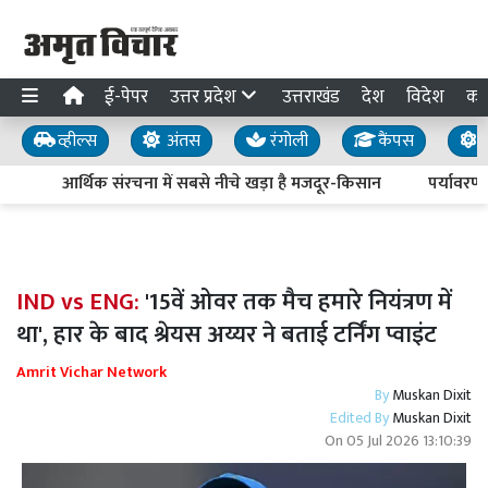
ई-पेपर
उत्तर प्रदेश
उत्तराखंड
देश
विदेश
का
व्हील्स
अंतस
रंगोली
कैंपस
य
आर्थिक संरचना में सबसे नीचे खड़ा है मजदूर-किसान
पर्यावरण क
IND vs ENG:
'15वें ओवर तक मैच हमारे नियंत्रण में
था', हार के बाद श्रेयस अय्यर ने बताई टर्निंग प्वाइंट
Amrit Vichar Network
By
Muskan Dixit
Edited By
Muskan Dixit
On
05 Jul 2026 13:10:39