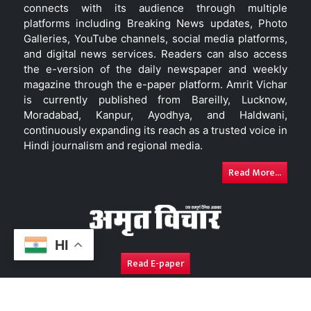
connects with its audience through multiple
platforms including Breaking News updates, Photo
Galleries, YouTube channels, social media platforms,
and digital news services. Readers can also access
the e-version of the daily newspaper and weekly
magazine through the e-paper platform. Amrit Vichar
is currently published from Bareilly, Lucknow,
Moradabad, Kanpur, Ayodhya, and Haldwani,
continuously expanding its reach as a trusted voice in
Hindi journalism and regional media.
Read More...
HI
Read E-paper
About Us
Contact Us
Complaint Redressal
Disc