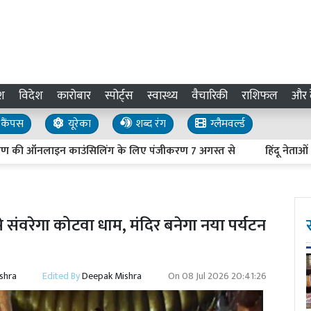
श
विदेश
कारोबार
स्पोर्ट्स
स्वास्थ्य
वैचारिकी
राशिफल
और द
कैंपस
यूरेका
शब्द रंग
ग्लैमवर्ल्ड
ी ऑनलाइन काउंसिलिंग के लिए पंजीकरण 7 अगस्त से
हिंदू नेताओं की हत
ंवरेगा कोटवा धाम, मंदिर बनेगा नया पर्यटन
shra
Edited By
Deepak Mishra
On
08 Jul 2026 20:41:26