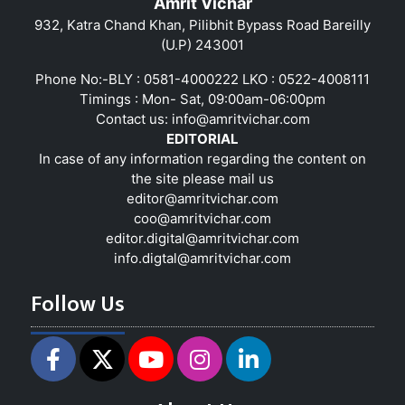
Amrit Vichar
932, Katra Chand Khan, Pilibhit Bypass Road Bareilly
(U.P) 243001
Phone No:-BLY : 0581-4000222 LKO : 0522-4008111
Timings : Mon- Sat, 09:00am-06:00pm
Contact us:
info@amritvichar.com
EDITORIAL
In case of any information regarding the content on
the site please mail us
editor@amritvichar.com
coo@amritvichar.com
editor.digital@amritvichar.com
info.digtal@amritvichar.com
Follow Us