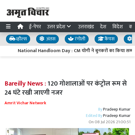
ई-पेपर
उत्तर प्रदेश
उत्तराखंड
देश
विदेश
का
व्हील्स
अंतस
रंगोली
कैंपस
य
National Handloom Day : CM योगी ने बुनकरों का किया सम्मान,
Bareilly News :
120 गोशालाओं पर कंट्रोल रूम से
24 घंटे रखी जाएगी नजर
Amrit Vichar Network
By
Pradeep Kumar
Edited By
Pradeep Kumar
On
08 Jul 2026 21:00:51