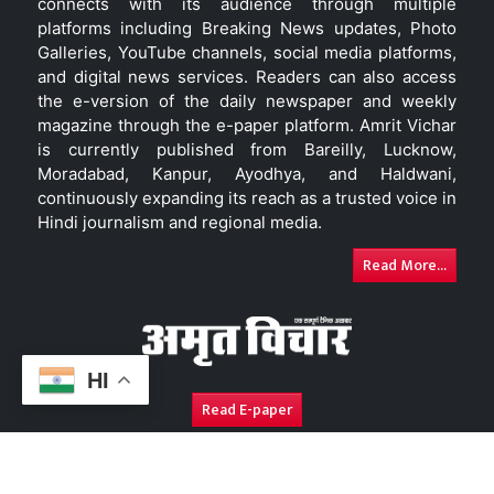
connects with its audience through multiple
platforms including Breaking News updates, Photo
Galleries, YouTube channels, social media platforms,
and digital news services. Readers can also access
the e-version of the daily newspaper and weekly
magazine through the e-paper platform. Amrit Vichar
is currently published from Bareilly, Lucknow,
Moradabad, Kanpur, Ayodhya, and Haldwani,
continuously expanding its reach as a trusted voice in
Hindi journalism and regional media.
Read More...
HI
Read E-paper
About Us
Contact Us
Complaint Redressal
Disc