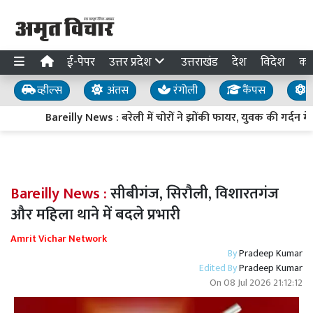
ई-पेपर
उत्तर प्रदेश
उत्तराखंड
देश
विदेश
का
व्हील्स
अंतस
रंगोली
कैंपस
य
Bareilly News : बरेली में चोरों ने झोंकी फायर, युवक की गर्दन म
Bareilly News :
सीबीगंज, सिरौली, विशारतगंज
और महिला थाने में बदले प्रभारी
Amrit Vichar Network
By
Pradeep Kumar
Edited By
Pradeep Kumar
On
08 Jul 2026 21:12:12