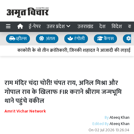
ई-पेपर
उत्तर प्रदेश
उत्तराखंड
देश
विदेश
का
व्हील्स
अंतस
रंगोली
कैंपस
य
काकोरी के वो तीन क्रांतिकारी, जिनकी शहादत ने आजादी की लड़ाई को
राम मंदिर चंदा चोरी! चंपत राय, अनिल मिश्रा और
गोपाल राव के खिलाफ FIR कराने श्रीराम जन्मभूमि
थाने पहुंचे वकील
Amrit Vichar Network
By
Ateeq Khan
Edited By
Ateeq Khan
On
02 Jul 2026 13:26:34